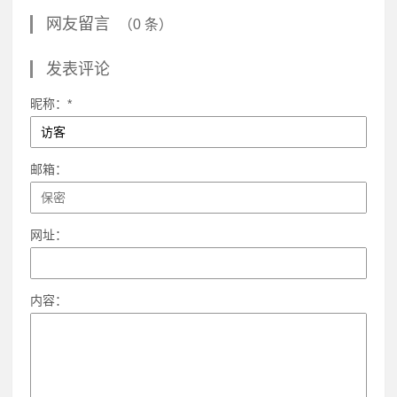
网友留言
（0 条）
发表评论
昵称：*
邮箱：
网址：
内容：