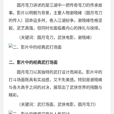
圆月弯刀讲述的是江湖中一把传奇弯刀的传承故
事。影片以明朝为背景，主要人物谢晓峰（圆月弯刀
的传人）因命运多舛，卷入江湖纷争。谢晓峰性格坚
毅，武艺高强，但同时也面临着内心的挣扎与抉择。
（关键词：圆月弯刀，武侠电影，谢晓峰）
二、影片中的经典武打场面
圆月弯刀以其独特的武打设计而闻名。影片中的
打斗场面既具有实战感，又不失美感。特别是谢晓峰
与各大高手之间的对决，展现出了武侠世界的残酷与
精彩。
（关键词：武打场面，武侠电影，圆月弯刀）