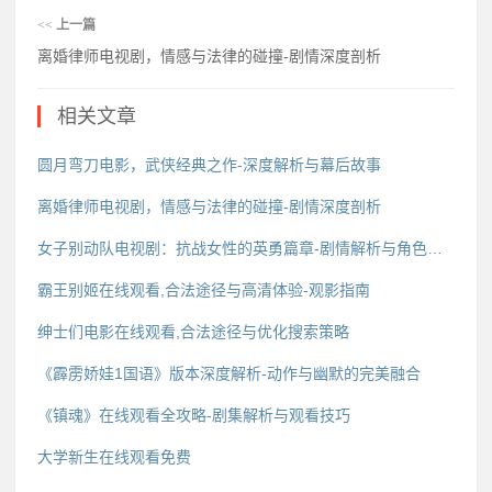
<<
上一篇
离婚律师电视剧，情感与法律的碰撞-剧情深度剖析
相关文章
圆月弯刀电影，武侠经典之作-深度解析与幕后故事
离婚律师电视剧，情感与法律的碰撞-剧情深度剖析
女子别动队电视剧：抗战女性的英勇篇章-剧情解析与角色评析
霸王别姬在线观看,合法途径与高清体验-观影指南
绅士们电影在线观看,合法途径与优化搜索策略
《霹雳娇娃1国语》版本深度解析-动作与幽默的完美融合
《镇魂》在线观看全攻略-剧集解析与观看技巧
大学新生在线观看免费