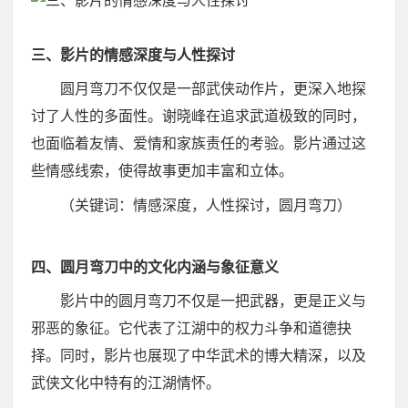
三、影片的情感深度与人性探讨
圆月弯刀不仅仅是一部武侠动作片，更深入地探
讨了人性的多面性。谢晓峰在追求武道极致的同时，
也面临着友情、爱情和家族责任的考验。影片通过这
些情感线索，使得故事更加丰富和立体。
（关键词：情感深度，人性探讨，圆月弯刀）
四、圆月弯刀中的文化内涵与象征意义
影片中的圆月弯刀不仅是一把武器，更是正义与
邪恶的象征。它代表了江湖中的权力斗争和道德抉
择。同时，影片也展现了中华武术的博大精深，以及
武侠文化中特有的江湖情怀。